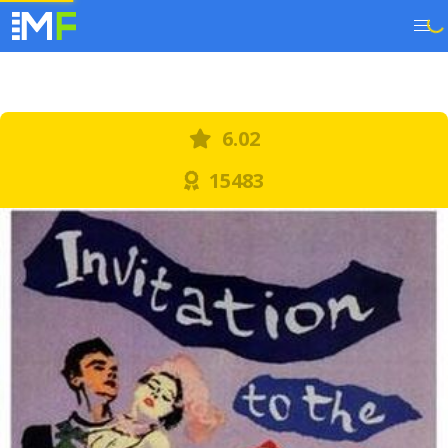
6.02
15483