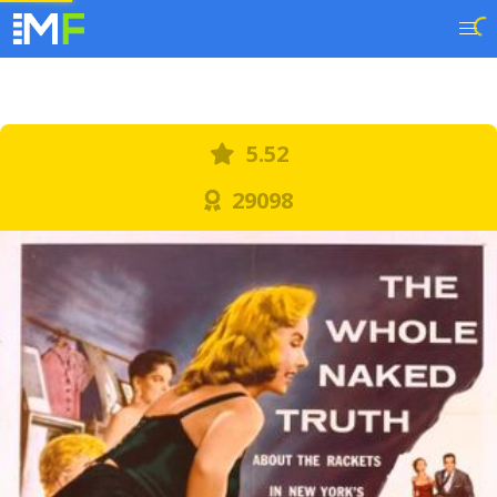
5.52
29098