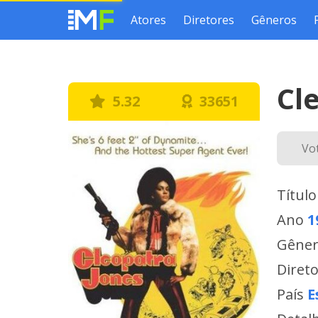
Atores
Diretores
Gêneros
Cl
5.32
33651
Vo
Título
Ano
1
Gêne
Diret
País
E