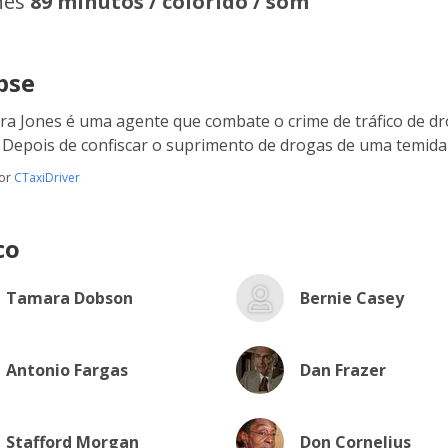
hes
89 minutos / colorido / som
pse
ra Jones é uma agente que combate o crime de tráfico de dr
 Depois de confiscar o suprimento de drogas de uma temida t
por
CTaxiDriver
co
Tamara Dobson
Bernie Casey
Antonio Fargas
Dan Frazer
Stafford Morgan
Don Cornelius