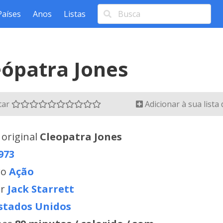
Países
Anos
Listas
eópatra Jones
tar
Adicionar à sua lista
 original
Cleopatra Jones
973
ro
Ação
or
Jack Starrett
stados Unidos