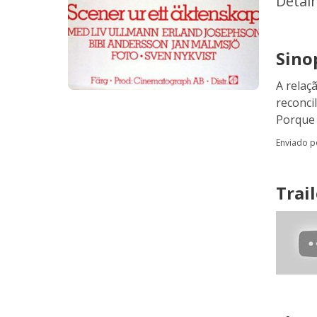
Detal
Sino
A relaç
reconci
Porque 
Enviado 
Trail