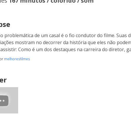
hes
167 minutos / colorido / som
pse
ão problemática de um casal é o fio condutor do filme. Suas 
liações mostram no decorrer da história que eles não pode
assistir: Como é um dos destaques na carreira do diretor, 
por
melhoresfilmes
er