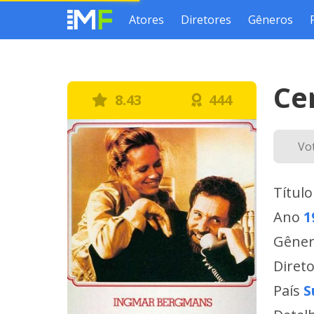
Atores
Diretores
Gêneros
Ce
8.43
444
Vo
Título
Ano
1
Gêne
Diret
País
S