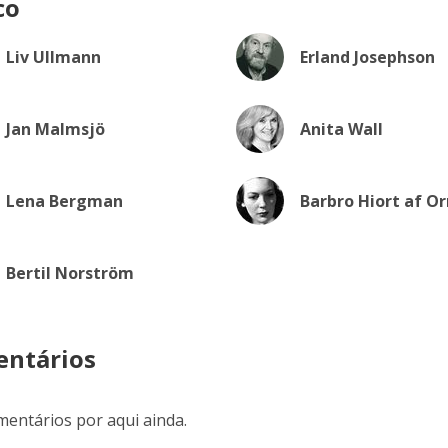
co
Liv Ullmann
Erland Josephson
Jan Malmsjö
Anita Wall
Lena Bergman
Barbro Hiort af O
Bertil Norström
ntários
entários por aqui ainda.