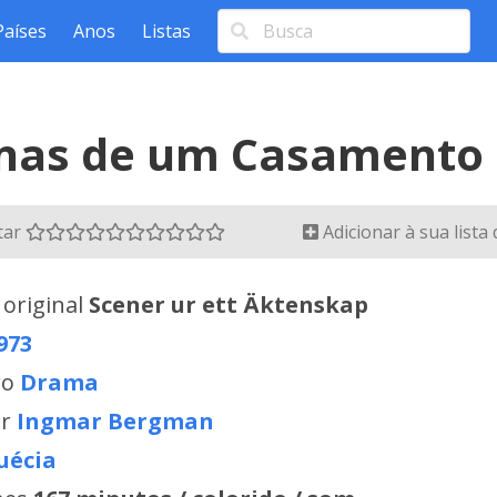
Países
Anos
Listas
nas de um Casamento
tar
Adicionar à sua lista
 original
Scener ur ett Äktenskap
973
ro
Drama
or
Ingmar Bergman
uécia