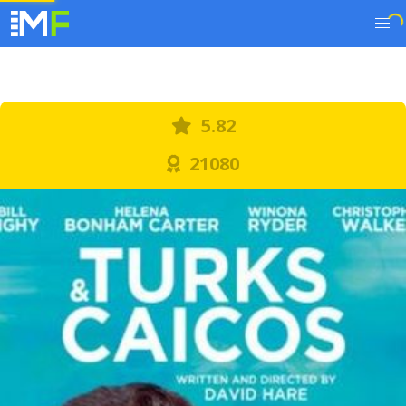
5.82
21080