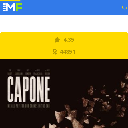
4.35
44851