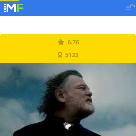
6.76
5123