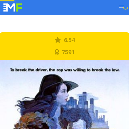
6.54
7591