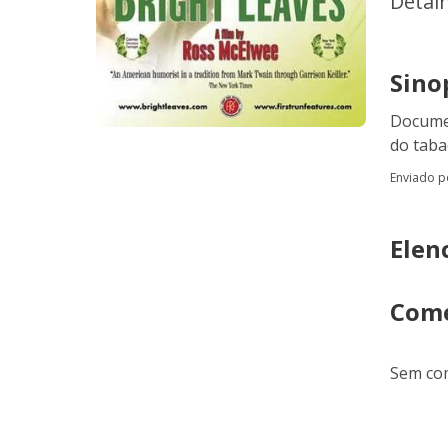
Detal
Sino
Documen
do taba
Enviado 
Elen
Come
Sem com