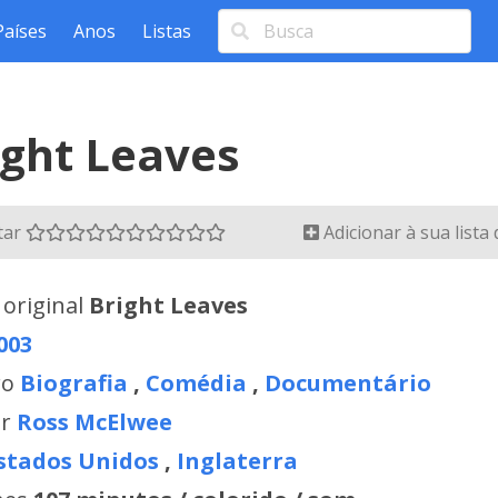
Países
Anos
Listas
ight Leaves
tar
Adicionar à sua lista
 original
Bright Leaves
003
ro
Biografia
,
Comédia
,
Documentário
or
Ross McElwee
stados Unidos
,
Inglaterra