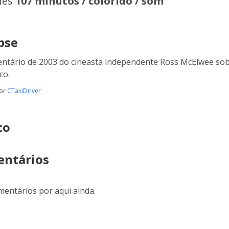
hes
107 minutos / colorido / som
pse
tário de 2003 do cineasta independente Ross McElwee sobre
co.
por
CTaxiDriver
co
ntários
entários por aqui ainda.