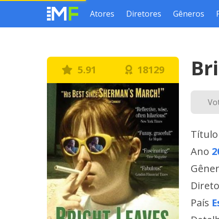
Atores
Diretores
Gêneros
Br
5.91
18129
Vo
Título
Ano
2
Gêne
Diret
País
E