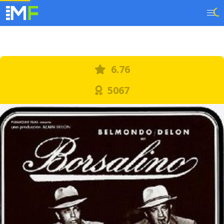
6.76
5067