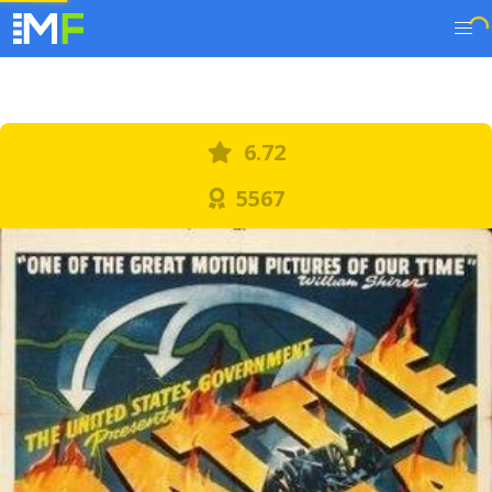
6.72
5567