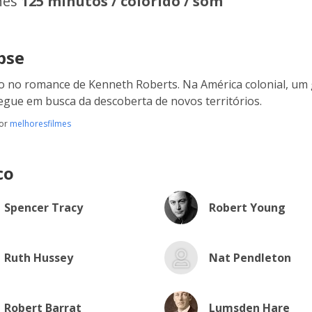
hes
125 minutos / colorido / som
pse
 no romance de Kenneth Roberts. Na América colonial, um 
egue em busca da descoberta de novos territórios.
por
melhoresfilmes
co
Spencer Tracy
Robert Young
Ruth Hussey
Nat Pendleton
Robert Barrat
Lumsden Hare