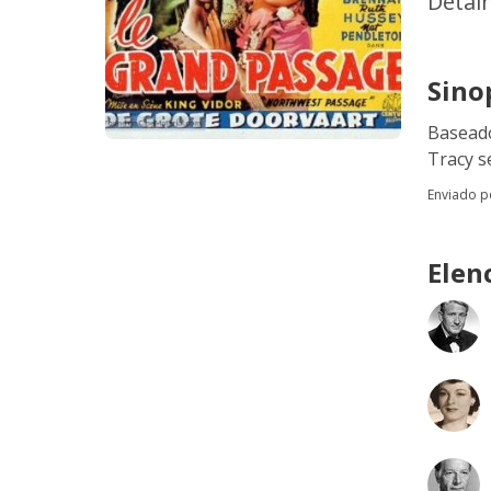
Detal
Sino
Baseado
Tracy s
Enviado 
Elen