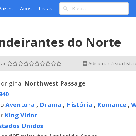
Países
Anos
Listas
ndeirantes do Norte
tar
Adicionar à sua lista
 original
Northwest Passage
940
ro
Aventura
,
Drama
,
História
,
Romance
,
W
or
King Vidor
stados Unidos