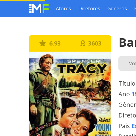
Atores
Diretores
Gêneros
Ba
6.93
3603
Vo
Título
Ano
1
Gêne
Diret
País
E