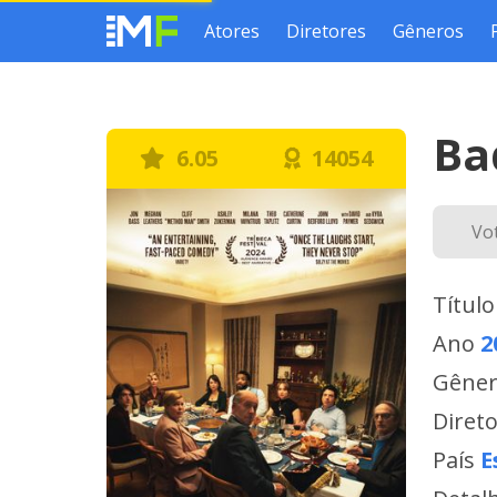
Atores
Diretores
Gêneros
Ba
6.05
14054
Vo
Título
Ano
2
Gêne
Diret
País
E