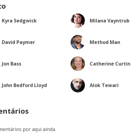
co
Kyra Sedgwick
Milana Vayntrub
David Paymer
Method Man
Jon Bass
Catherine Curtin
John Bedford Lloyd
Alok Tewari
ntários
entários por aqui ainda.