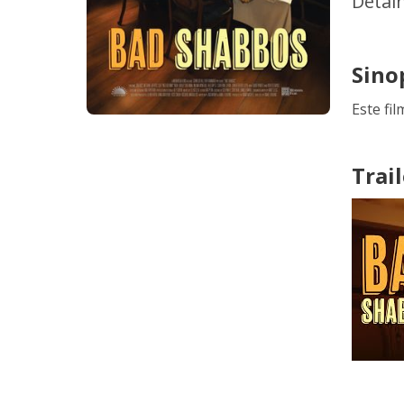
Detal
Sino
Este fi
Trail