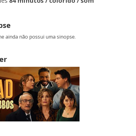
hes
84 minutos / colorido / som
pse
lme ainda não possui uma sinopse.
er