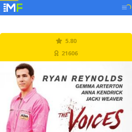
5.80
21606