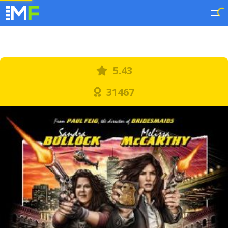
5.43
31467