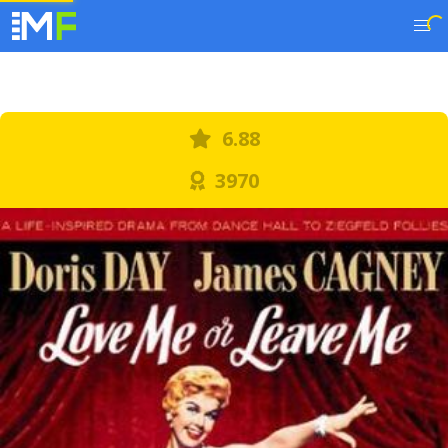
6.88
3970