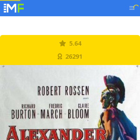
5.64
26291