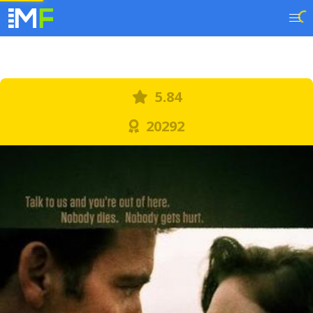
5.84
20292