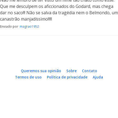
Não me lembro de ter visto um filme tão chato como esse.
Que me desculpem os aficcionados do Godard, mas chega
dar no saco!!! Não se salva da tragédia nem o Belmondo, um
canastrão manjadíssimo!!!!!
Enviado por
magrao1952
Queremos sua opinião
Sobre
Contato
Termos de uso
Política de privacidade
Ajuda