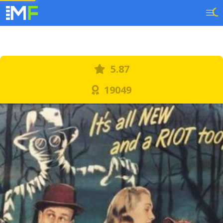
5.87
19049