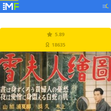
5.89
18635