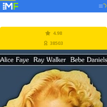
4.98
38503