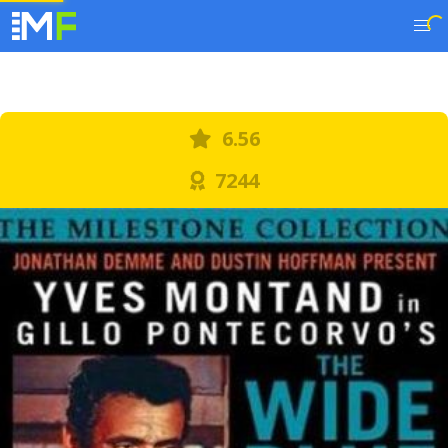
6.56
7244