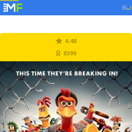
6.48
8399