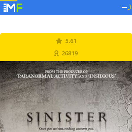
5.61
26819