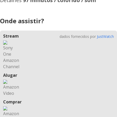
Detalhes
97 minutos / colorido / som
Onde assistir?
Stream
dados fornecidos por
JustWatch
Alugar
Comprar