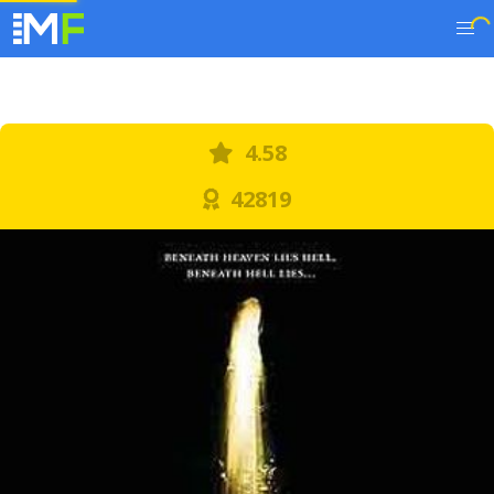
4.58
42819