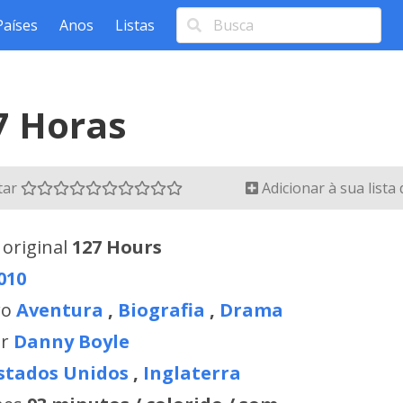
Países
Anos
Listas
7 Horas
tar
Adicionar à sua lista
 original
127 Hours
010
ro
Aventura
,
Biografia
,
Drama
or
Danny Boyle
stados Unidos
,
Inglaterra