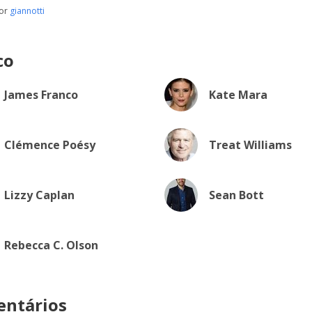
por
giannotti
co
James Franco
Kate Mara
Clémence Poésy
Treat Williams
Lizzy Caplan
Sean Bott
Rebecca C. Olson
ntários