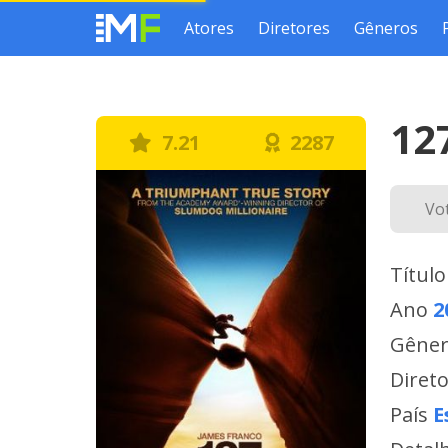
Atores
Diretores
Gêneros
12
7.21
2287
Vo
Título
Ano
2
Gêne
Diret
País
E