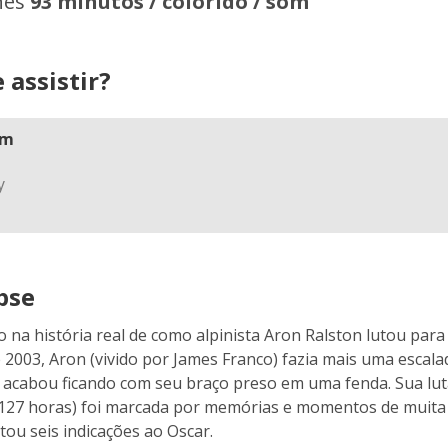
hes
93 minutos / colorido / som
 assistir?
am
pse
 na história real de como alpinista Aron Ralston lutou para
 2003, Aron (vivido por James Franco) fazia mais uma escal
acabou ficando com seu braço preso em uma fenda. Sua luta
127 horas) foi marcada por memórias e momentos de muita t
tou seis indicações ao Oscar.