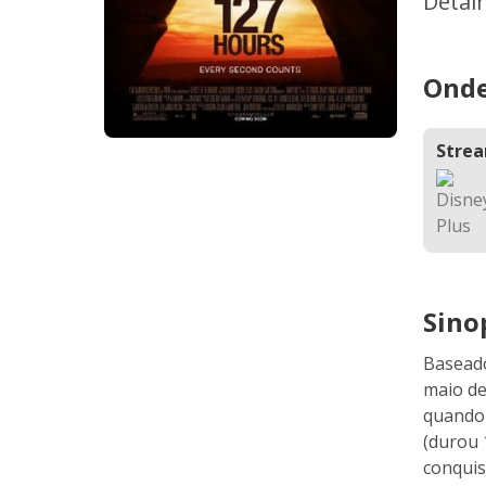
Detal
Onde
Stre
Sino
Baseado
maio de
quando 
(durou 
conquis