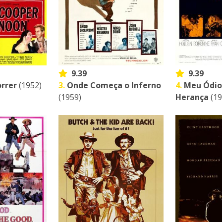
9.39
9.39
rrer
(1952)
3.
Onde Começa o Inferno
4.
Meu Ódio
(1959)
Herança
(19