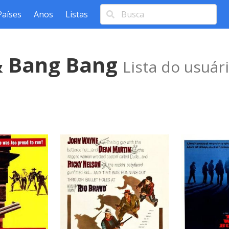
Países
Anos
Listas
& Bang Bang
Lista do usuár