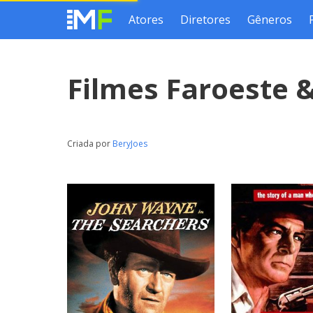
Atores
Diretores
Gêneros
Filmes Faroeste 
Criada por
BeryJoes