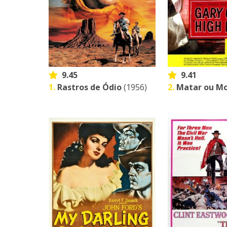
9.45
9.41
1.
Rastros de Ódio
(1956)
2.
Matar ou Mo