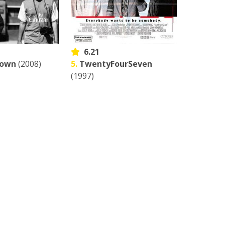
6.21
Town
(2008)
5.
TwentyFourSeven
(1997)