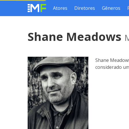
Atores
Diretores
Gêneros
Shane Meadows
M
Shane Meadows (
considerado um