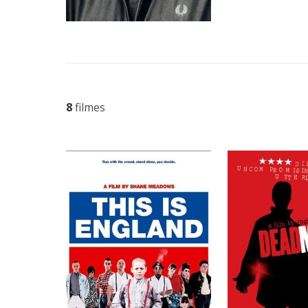
8
filmes