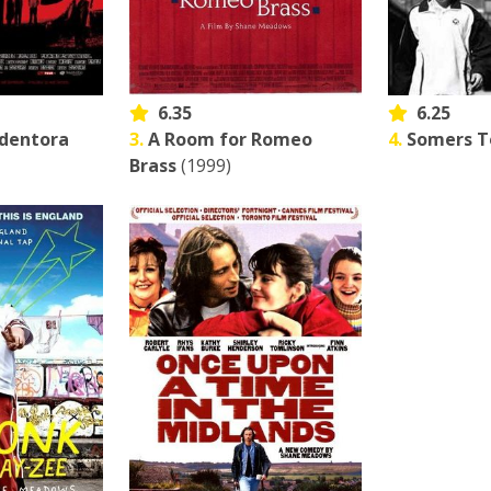
6.35
6.25
dentora
3.
A Room for Romeo
4.
Somers 
Brass
(1999)