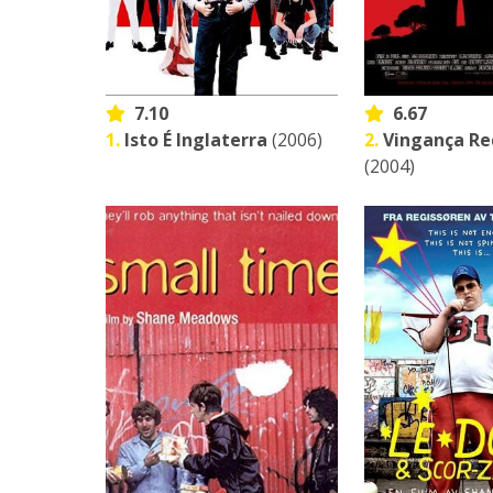
7.10
6.67
1.
Isto É Inglaterra
(2006)
2.
Vingança Re
(2004)