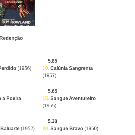
6.37
 Redenção
5.
O Anjo Perdido
(1943)