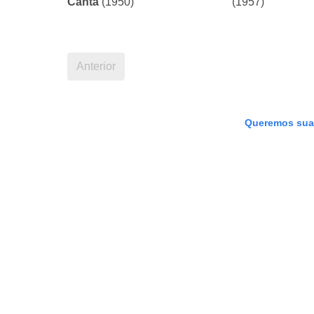
6.34
6.22
6.
Testemunha do Crime
7.
Rua dos Son
(1954)