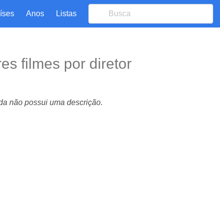
Países
Anos
Listas
res filmes por diretor
nda não possui uma descrição.