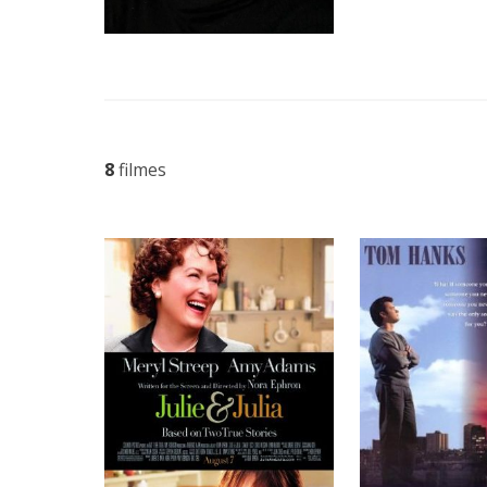
8
filmes