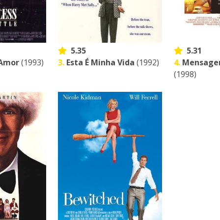
5.35
5.31
 Amor
(1993)
3.
Esta É Minha Vida
(1992)
4.
Mensagem
(1998)