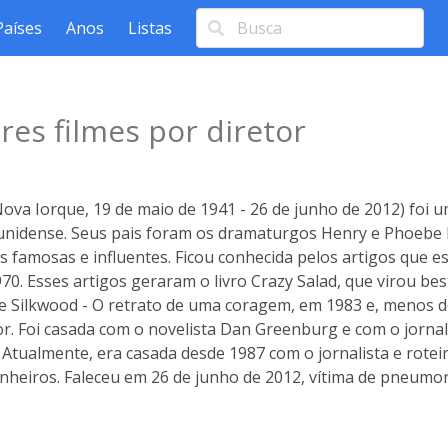
Países
Anos
Listas
es filmes por diretor
va Iorque, 19 de maio de 1941 - 26 de junho de 2012) foi um
dunidense. Seus pais foram os dramaturgos Henry e Phoebe
 famosas e influentes. Ficou conhecida pelos artigos que e
70. Esses artigos geraram o livro Crazy Salad, que virou bes
e Silkwood - O retrato de uma coragem, em 1983 e, menos de
r. Foi casada com o novelista Dan Greenburg e com o jornal
. Atualmente, era casada desde 1987 com o jornalista e roteir
heiros. Faleceu em 26 de junho de 2012, vítima de pneumon