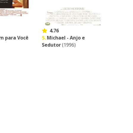
4.76
 para Você
5.
Michael - Anjo e
Sedutor
(1996)