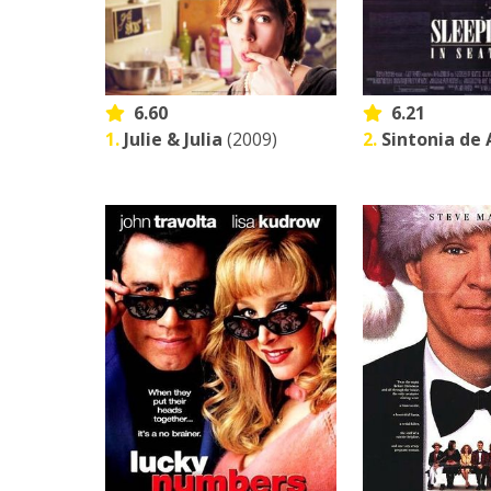
6.60
6.21
1.
Julie & Julia
(2009)
2.
Sintonia de