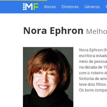
Atores
Diretores
Gêneros
Nora Ephron
Melhor
Nora Ephron (No
escritora esta
meio de pessoas
na década de 19
com o roteiro d
Sintonia de amo
teve dois filhos
Os bons compan