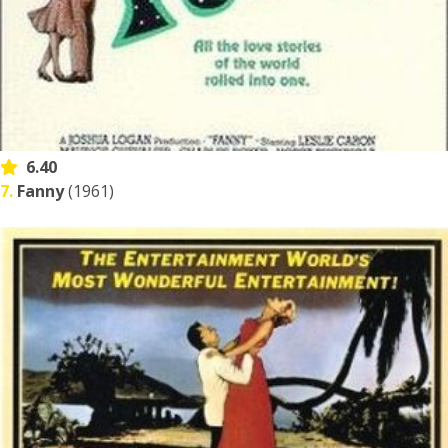
6.40
7.
Fanny
(1961)