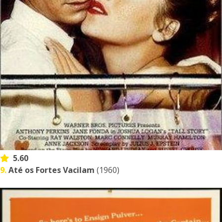
5.60
9.
Até os Fortes Vacilam
(1960)