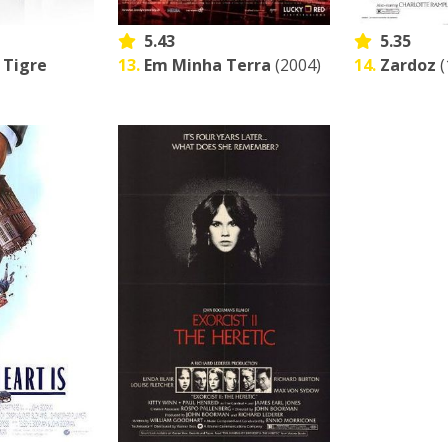
5.43
5.35
 Tigre
13.
Em Minha Terra
(2004)
14.
Zardoz
(