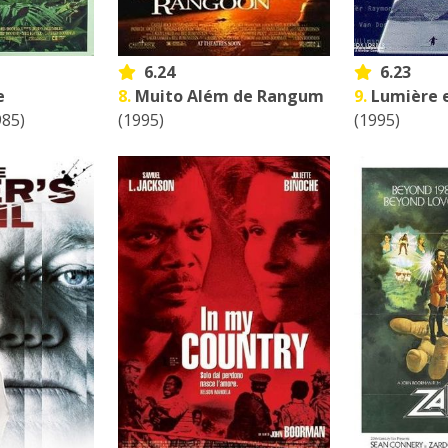
6.24
6.23
e
8.
Muito Além de Rangum
9.
Lumière 
985)
(1995)
(1995)