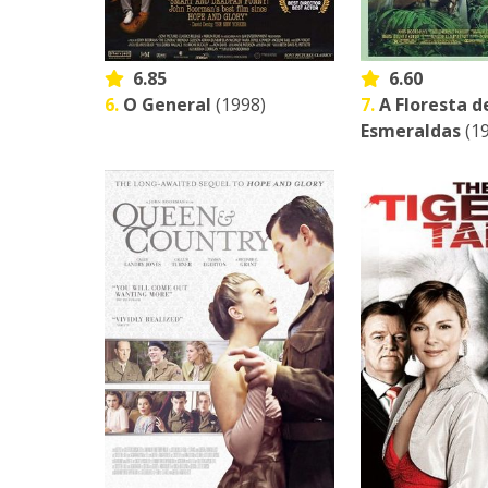
6.85
6.60
6.
O General
(1998)
7.
A Floresta d
Esmeraldas
(1