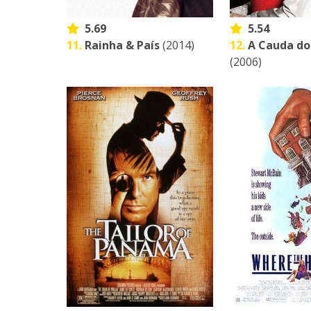
5.69
5.54
11.
Rainha & País
(2014)
12.
A Cauda do
(2006)