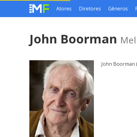
Atores
Diretores
Gêneros
John Boorman
Mel
John Boorman (L