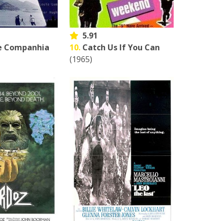
5.91
e Companhia
10.
Catch Us If You Can
(1965)