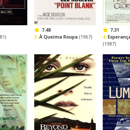
7.48
7.31
81)
3.
À Queima Roupa
(1967)
4.
Esperança
(1987)