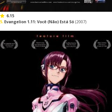
6.15
5.
Evangelion 1.11: Você (Não) Está Só
(2007)