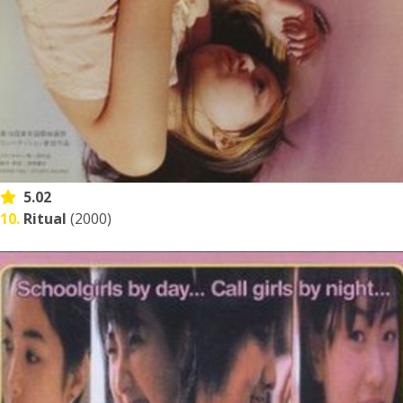
5.02
10.
Ritual
(2000)