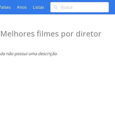
Países
Anos
Listas
n
Melhores filmes por diretor
nda não possui uma descrição.