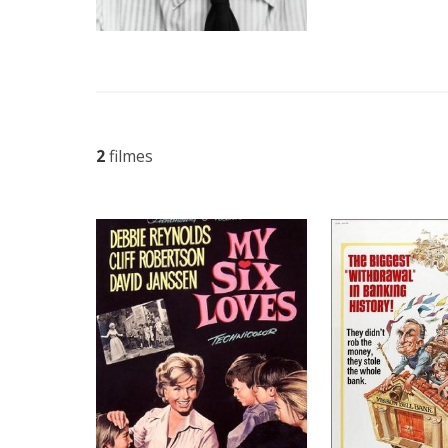
2
filmes