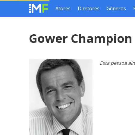
Atores
Diretores
Gêneros
Gower Champio
Esta pessoa ai