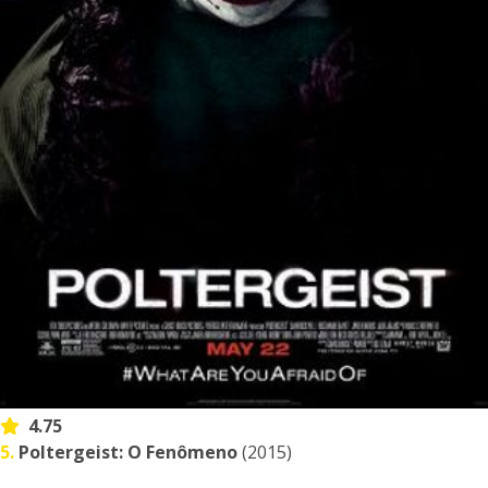
4.75
5.
Poltergeist: O Fenômeno
(2015)