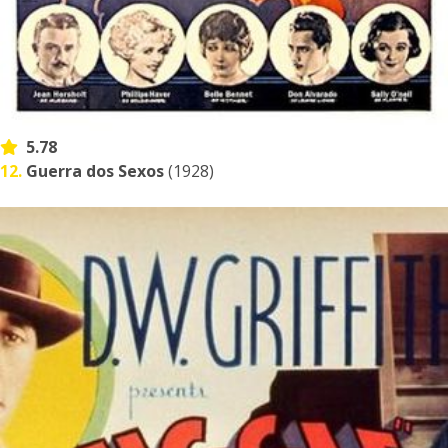
5.78
12.
Guerra dos Sexos
(1928)