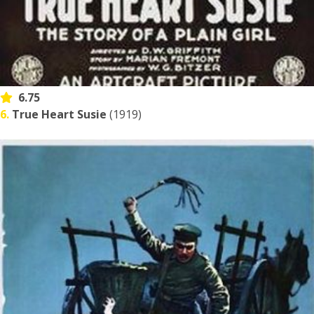
6.75
6.
True Heart Susie
(1919)