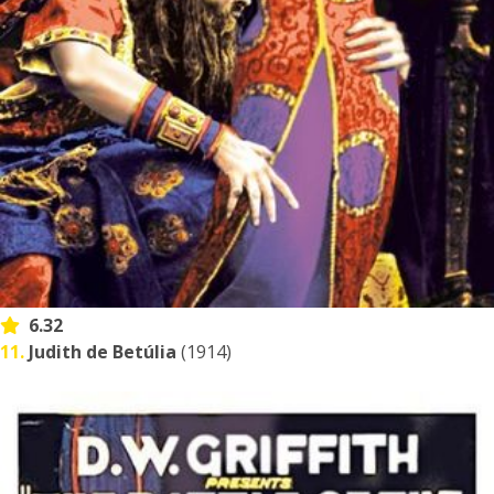
6.32
11.
Judith de Betúlia
(1914)