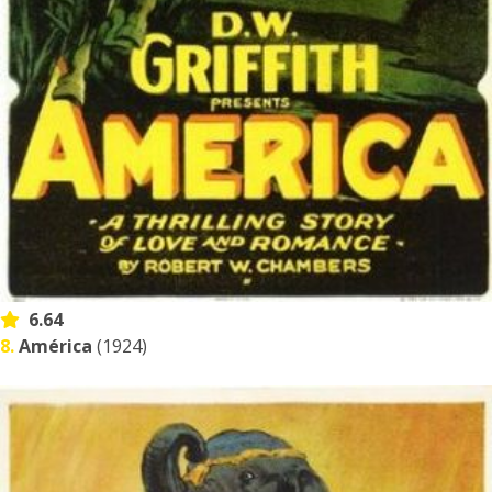
6.64
8.
América
(1924)