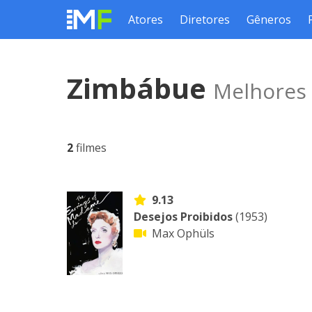
Atores
Diretores
Gêneros
Zimbábue
Melhores 
2
filmes
9.13
Desejos Proibidos
(1953)
Max Ophüls