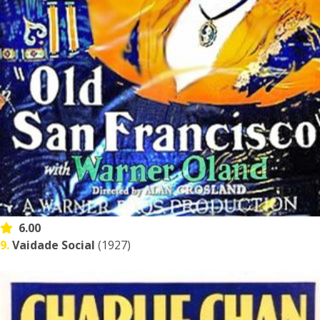
6.00
9.
Vaidade Social
(1927)