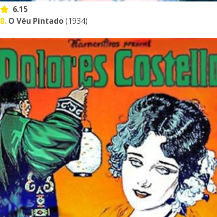
6.15
8.
O Véu Pintado
(1934)