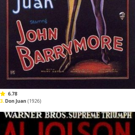
6.78
3.
Don Juan
(1926)