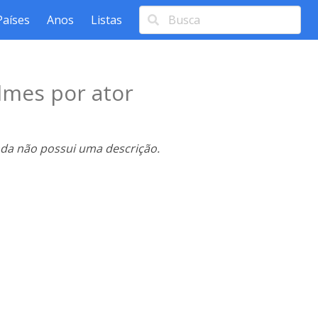
Países
Anos
Listas
lmes por ator
nda não possui uma descrição.