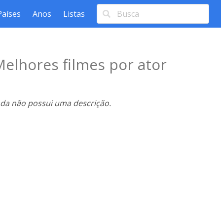
Países
Anos
Listas
elhores filmes por ator
nda não possui uma descrição.