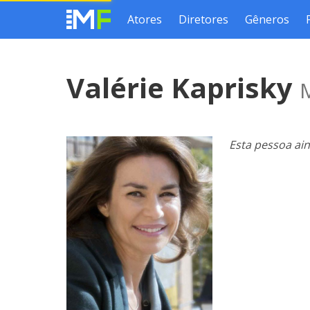
Atores
Diretores
Gêneros
Valérie Kaprisky
M
Esta pessoa ai