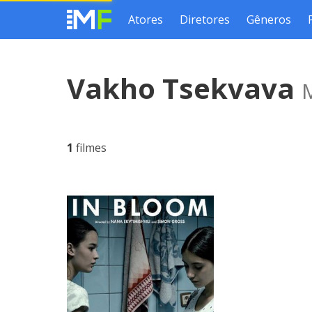
Atores
Diretores
Gêneros
Vakho Tsekvava
M
1
filmes