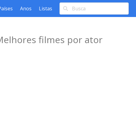
Países
Anos
Listas
elhores filmes por ator