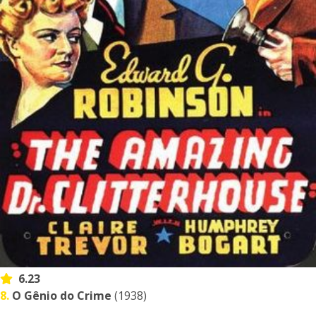
6.23
8.
O Gênio do Crime
(1938)