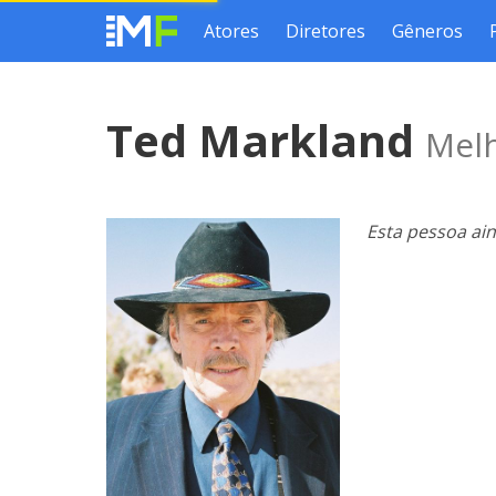
Atores
Diretores
Gêneros
Ted Markland
Melh
Esta pessoa ai