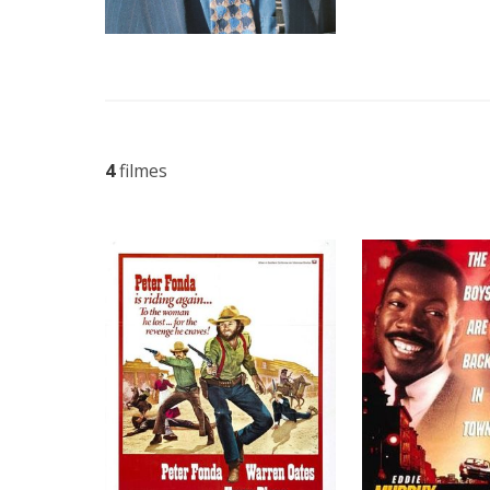
4
filmes