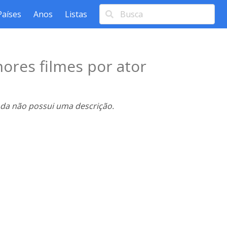
Países
Anos
Listas
ores filmes por ator
nda não possui uma descrição.