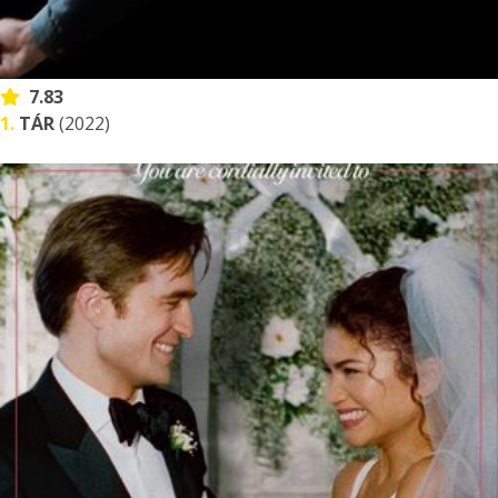
7.83
1.
TÁR
(2022)