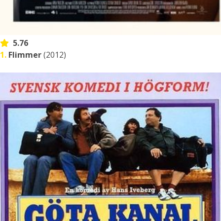
5.76
1.
Flimmer
(2012)