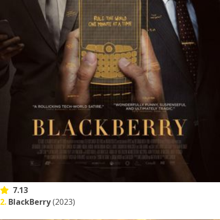
7.13
2.
BlackBerry
(2023)