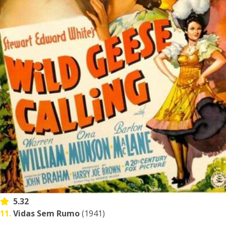
5.32
11.
Vidas Sem Rumo
(1941)