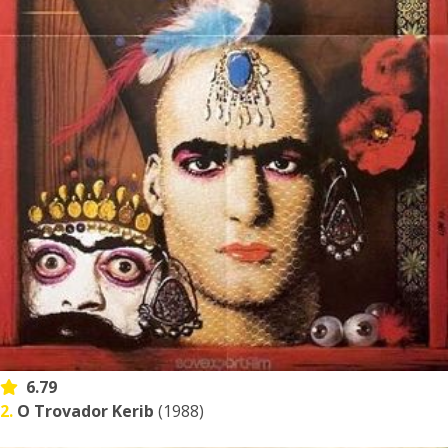
6.79
2.
O Trovador Kerib
(1988)