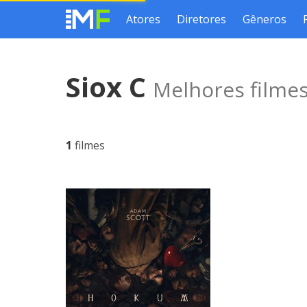
Atores
Diretores
Gêneros
Siox C
Melhores filmes
1
filmes