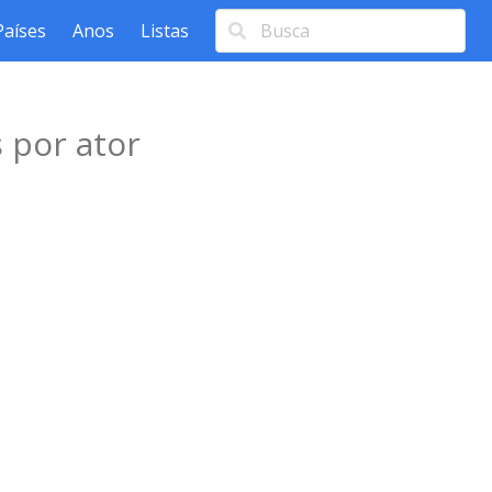
Países
Anos
Listas
 por ator